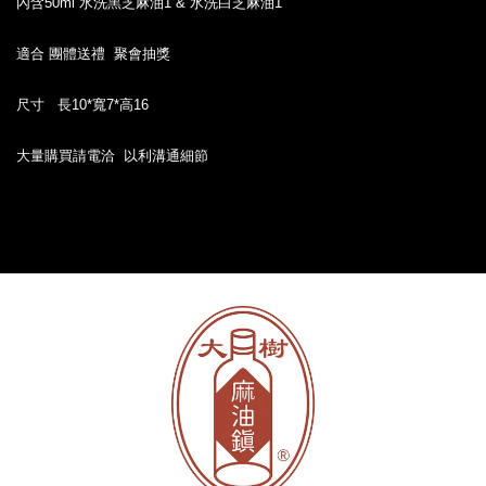
內含50ml 水洗黑芝麻油1 & 水洗白芝麻油1
適合 團體送禮 聚會抽獎
尺寸 長10*寬7*高16
大量購買請電洽 以利溝通細節