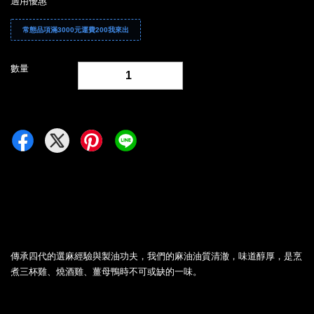
適用優惠
常態品項滿3000元運費200我來出
數量
-
+
傳承四代的選麻經驗與製油功夫，我們的麻油油質清澈，味道醇厚，是烹
煮三杯雞、燒酒雞、薑母鴨時不可或缺的一味。