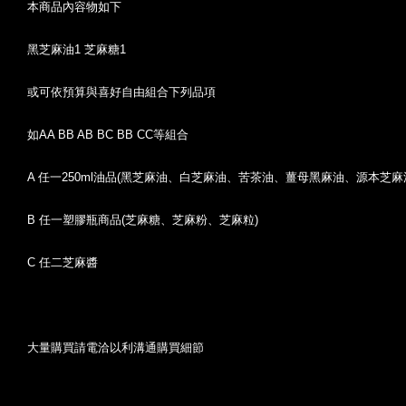
本商品內容物如下
黑芝麻油1 芝麻糖1
或可依預算與喜好自由組合下列品項
如AA BB AB BC BB CC等組合
A 任一250ml油品(黑芝麻油、白芝麻油、苦茶油、薑母黑麻油、源本芝麻
B 任一塑膠瓶商品(芝麻糖、芝麻粉、芝麻粒)
C 任二芝麻醬
大量購買請電洽以利溝通購買細節