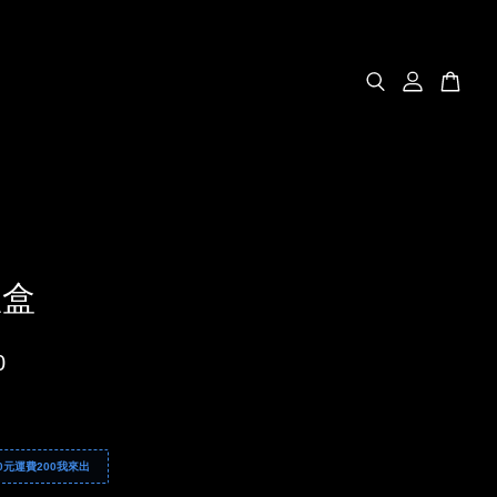
禮盒
0
0元運費200我來出